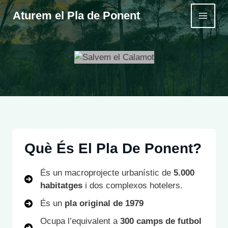
Vés
Aturem el Pla de Ponent
al
MAI
contingut
MEN
Què És El Pla De Ponent?
És un macroprojecte urbanístic de
5.000
habitatges
i dos complexos hotelers.
És un
pla original de 1979
Ocupa l’equivalent a
300 camps de futbol