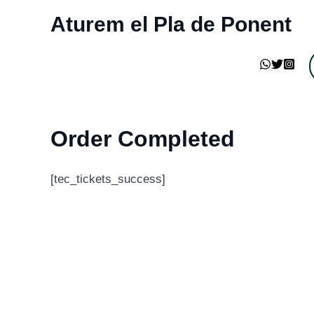
Vés
Aturem el Pla de Ponent
al
contingut
Order Completed
[tec_tickets_success]