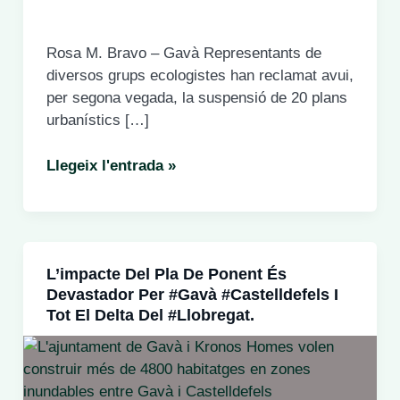
Rosa M. Bravo – Gavà Representants de
diversos grups ecologistes han reclamat avui,
per segona vegada, la suspensió de 20 plans
urbanístics […]
Grups
Llegeix l'entrada »
ecologistes
reclamen
la
suspensió
L’impacte Del Pla De Ponent És
de
Devastador Per #Gavà #Castelldefels I
20
Tot El Delta Del #Llobregat.
plans
en
zones
inundables