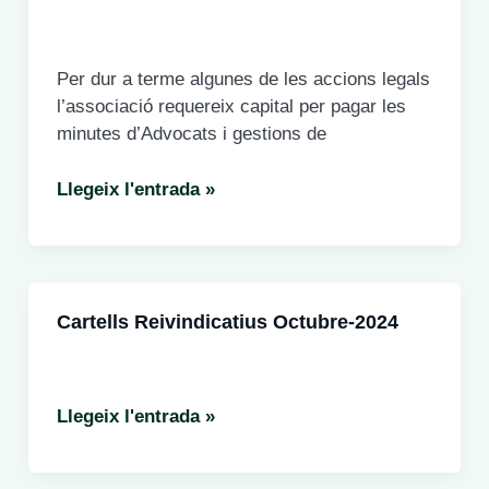
pot
perdre
a
Per dur a terme algunes de les accions legals
la
l’associació requereix capital per pagar les
zona
minutes d’Advocats i gestions de
del
pla
Suport
Llegeix l'entrada »
de
econòmic
Ponent
Cartells Reivindicatius Octubre-2024
Cartells
Llegeix l'entrada »
reivindicatius
Octubre-