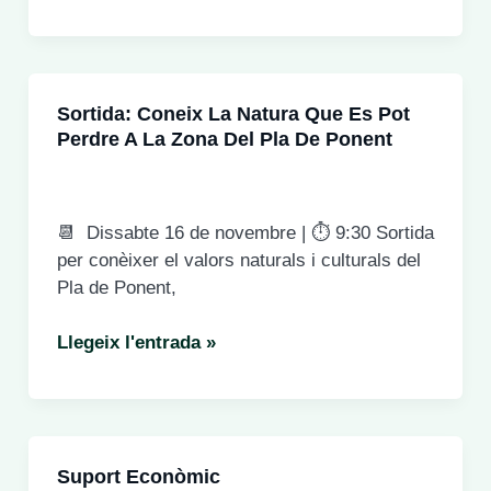
CLIMÀTICA
Pla
TV3
de
|
Ponent
NO
Sortida: Coneix La Natura Que Es Pot
AL
Perdre A La Zona Del Pla De Ponent
PLA
DE
PONENT
📆 Dissabte 16 de novembre | ⏱️ 9:30 Sortida
per conèixer el valors naturals i culturals del
Pla de Ponent,
Sortida:
Llegeix l'entrada »
Coneix
la
natura
que
Suport Econòmic
es