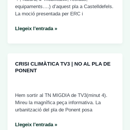
el
equipaments….) d’aquest pla a Castelldefels.
Delta
La moció presentada per ERC i
del
#Llobregat.
El
Llegeix l'entrada »
Ple
de
l’Ajuntament
de
CRISI CLIMÀTICA TV3 | NO AL PLA DE
Castelldefels
PONENT
ha
aprovat
una
moció
Hem sortir al TN MIGDIA de TV3(minut 4).
on
Mireu la magnífica peça informativa. La
es
urbanització del pla de Ponent posa
demana
aturar
CRISI
Llegeix l'entrada »
el