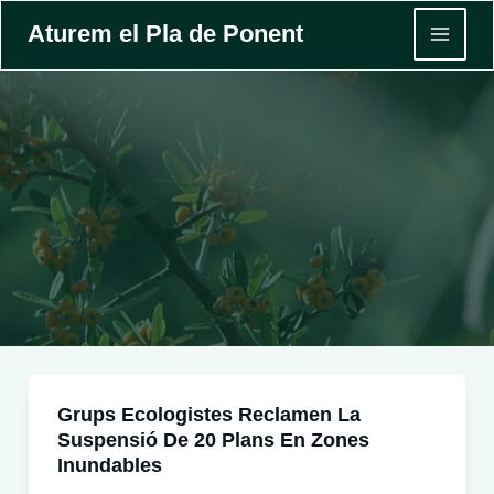
Vés
Aturem el Pla de Ponent
al
MAI
contingut
MEN
Grups Ecologistes Reclamen La
Suspensió De 20 Plans En Zones
Inundables