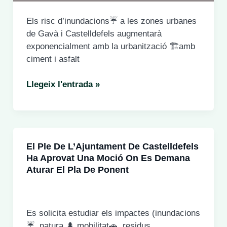
Els risc d’inundacions☔ a les zones urbanes
de Gavà i Castelldefels augmentarà
exponencialment amb la urbanització 🏗️amb
ciment i asfalt
L’impacte
Llegeix l'entrada »
del
Pla
de
Ponent
El Ple De L’Ajuntament De Castelldefels
és
Ha Aprovat Una Moció On Es Demana
devastador
Aturar El Pla De Ponent
per
#Gavà
#Castelldefels
i
Es solicita estudiar els impactes (inundacions
tot
☔️, natura,🌲 mobilitat🚗, residus,