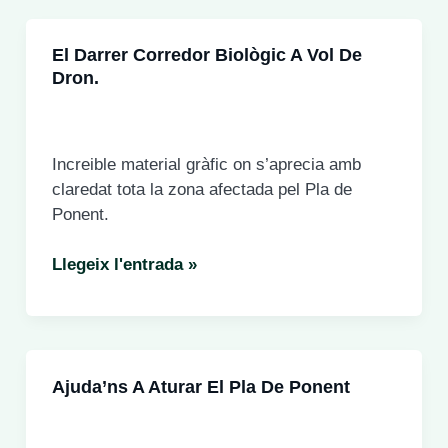
2024
El Darrer Corredor Biològic A Vol De
Dron.
Increible material gràfic on s’aprecia amb
claredat tota la zona afectada pel Pla de
Ponent.
El
Llegeix l'entrada »
darrer
corredor
biològic
a
Ajuda’ns A Aturar El Pla De Ponent
vol
de
dron.