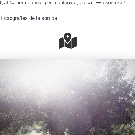
lçat 👟 per caminar per muntanya , aigua i 🥪 esmorzar‼️
I fotografies de la sortida