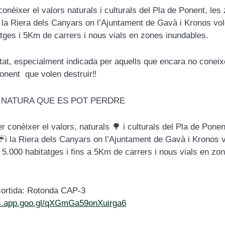
conèixer el valors naturals i culturals del Pla de Ponent, les
 la Riera dels Canyars on l’Ajuntament de Gavà i Kronos vol
tges i 5Km de carrers i nous vials en zones inundables.
itat, especialment indicada per aquells que encara no conei
onent que volen destruir‼️
 NATURA QUE ES POT PERDRE
r conèixer el valors, naturals 🌳 i culturals del Pla de Pone
☔️i la Riera dels Canyars on l’Ajuntament de Gavà i Kronos 
5.000 habitatges i fins a 5Km de carrers i nous vials en zo
sortida: Rotonda CAP-3
ps.app.goo.gl/qXGmGa59onXuirga6