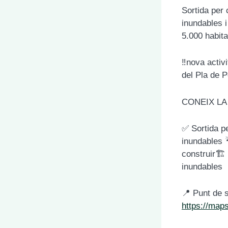
Sortida per 
inundables i
5.000 habita
‼️nova activ
del Pla de P
CONEIX LA
✅ Sortida pe
inundables 
construir🏗 
inundables
📍 Punt de 
https://ma