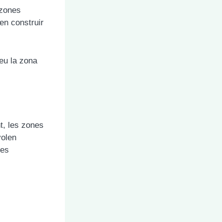
 zones
en construir
xeu la zona
nt, les zones
volen
nes