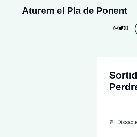
Vés
Aturem el Pla de Ponent
al
contingut
Sorti
Perdr
📆 Dissabte